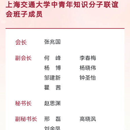
上海交通大学中青年知识分子联谊
会班子成员
张兆国
会长
副会长
何 峰
李春梅
杨 博
杨晓伟
邹建新
钟圣怡
瞿 茜
秘书长
赵思渊
副秘书长
邢 磊
高晓沨
刘金凤